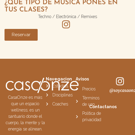
¿QUÉ TIPO DE MÚSICA PONES EN
TUS CLASES?
Techno / Electrónica / Remixes
Reservar
Navegacion
Avisos
Estudios
Precios
@soycasaon
Disciplinas
CasaOnze es más
Términos
que un espacio
Coaches
de uso
Contactanos
wellness; es un
Política de
santuario donde el
privacidad
cuerpo, la mente y la
energía se alinean.