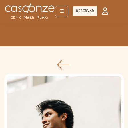
RESERVAR
CDMX
Mérida
Puebla