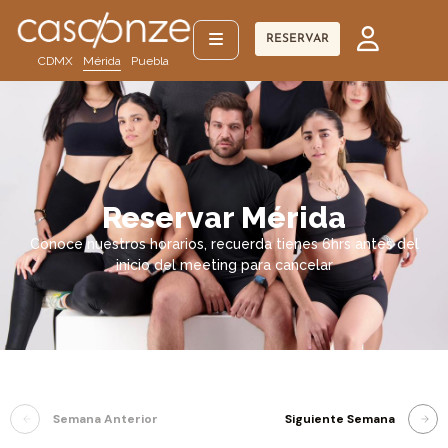
RESERVAR
CDMX
Mérida
Puebla
Reservar Mérida
Conoce nuestros horarios, recuerda tienes 6hrs antes del
inicio del meeting para cancelar
Semana Anterior
Siguiente Semana