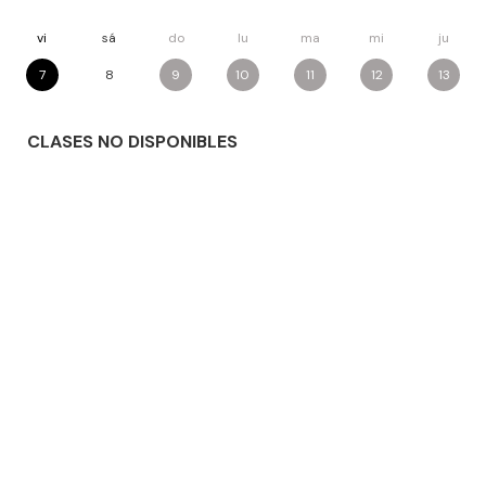
vi
sá
do
lu
ma
mi
ju
7
8
9
10
11
12
13
CLASES
NO DISPONIBLES