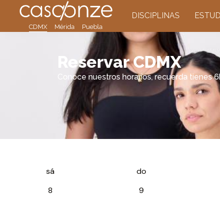
DISCIPLINAS
ESTUD
CDMX
Mérida
Puebla
Reservar CDMX
Conoce nuestros horarios, recuerda tienes 6h
sá
do
8
9