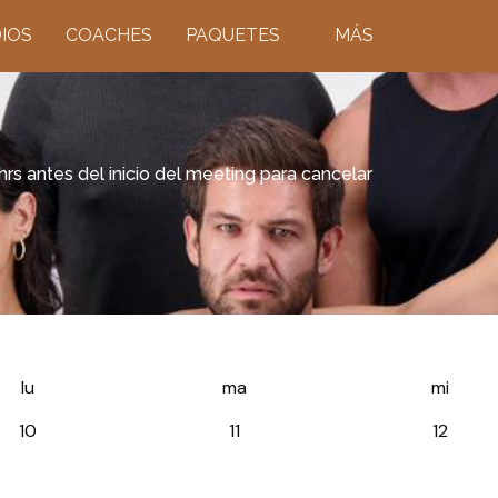
IOS
COACHES
PAQUETES
MÁS
rs antes del inicio del meeting para cancelar
lu
ma
mi
10
11
12