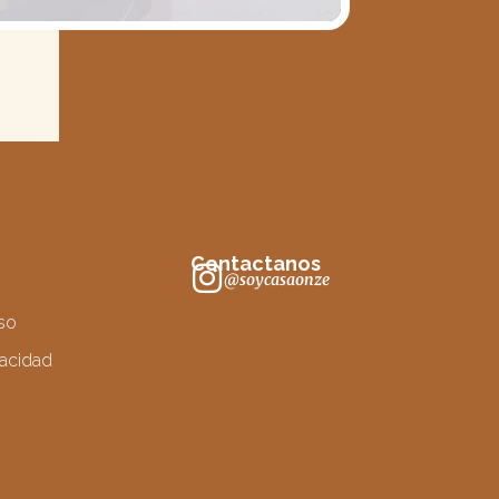
Contactanos
@soycasaonze
so
vacidad