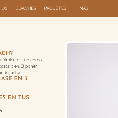
IOS
COACHES
PAQUETES
MÁS
ACH?
ufrimiento, sino como
pasas bien. El poner
ando juntos.
LASE EN 3
ES EN TUS
r.