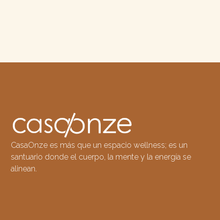
CasaOnze es más que un espacio wellness; es un
santuario donde el cuerpo, la mente y la energía se
alinean.