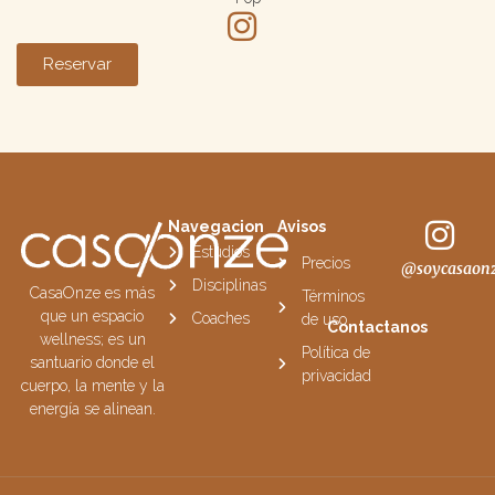
Reservar
Navegacion
Avisos
Estudios
Precios
@soycasaon
Disciplinas
CasaOnze es más
Términos
que un espacio
Coaches
de uso
Contactanos
wellness; es un
Política de
santuario donde el
privacidad
cuerpo, la mente y la
energía se alinean.