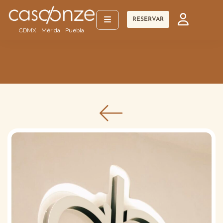
RESERVAR
CDMX
Mérida
Puebla