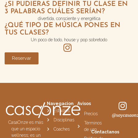
¿SI PUDIERAS DEFINIR TU CLASE EN
3 PALABRAS CUÁLES SERÍAN?
divertida, consciente y energética
¿QUÉ TIPO DE MÚSICA PONES EN
TUS CLASES?
Un poco de todo, house y pop sobretodo
Reservar
Navegacion
Avisos
Estudios
Precios
@soycasaon
Disciplinas
CasaOnze es más
Términos
que un espacio
Coaches
de uso
Contactanos
wellness; es un