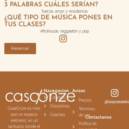
3 PALABRAS CUÁLES SERÍAN?
fuerza, amor y resistencia
¿QUÉ TIPO DE MÚSICA PONES EN
TUS CLASES?
Afrohouse, reggaeton y pop
Reservar
Navegacion
Avisos
Estudios
Precios
@soycasaon
Disciplinas
CasaOnze es más
Términos
que un espacio
Coaches
de uso
Contactanos
wellness; es un
Política de
santuario donde el