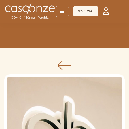
RESERVAR
CDMX
Mérida
Puebla