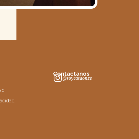
Contactanos
@soycasaonze
so
vacidad