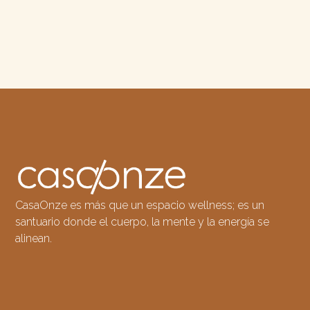
CasaOnze es más que un espacio wellness; es un
santuario donde el cuerpo, la mente y la energía se
alinean.