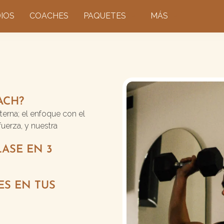
IOS
COACHES
PAQUETES
MÁS
ACH?
xterna; el enfoque con el
uerza, y nuestra
LASE EN 3
ES EN TUS