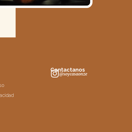
Contactanos
@soycasaonze
so
vacidad