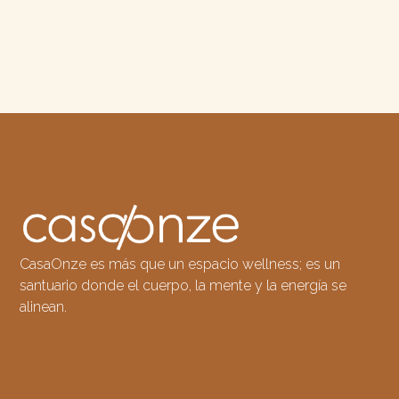
CasaOnze es más que un espacio wellness; es un
santuario donde el cuerpo, la mente y la energía se
alinean.