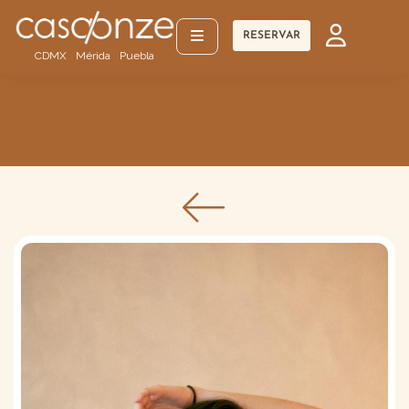
RESERVAR
CDMX
Mérida
Puebla