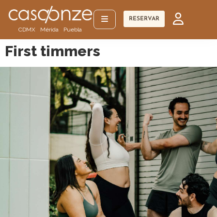
RESERVAR
CDMX
Mérida
Puebla
First timmers