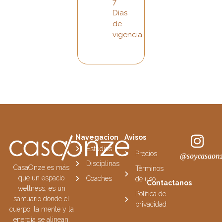
7
Dias
de
vigencia
Navegacion
Avisos
Estudios
Precios
@soycasaon
Disciplinas
CasaOnze es más
Términos
que un espacio
Coaches
de uso
Contactanos
wellness; es un
Política de
santuario donde el
privacidad
cuerpo, la mente y la
energía se alinean.